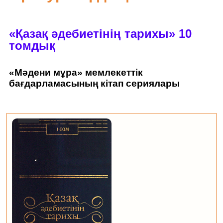
«Қазақ әдебиетінің тарихы» 10
томдық
«Мәдени мұра» мемлекеттік
бағдарламасының кітап сериялары