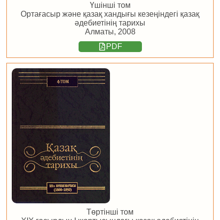
Үшінші том
Ортағасыр және қазақ хандығы кезеңіндегі қазақ
әдебиетінің тарихы
Алматы, 2008
PDF
Төртінші том