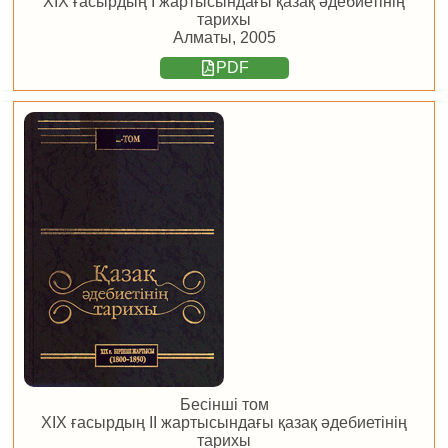
ХІХ ғасырдың І жартысындағы қазақ әдебиетінің
тарихы
Алматы, 2005
PDF
Бесінші том
ХІХ ғасырдың ІІ жартысындағы қазақ әдебиетінің
тарихы