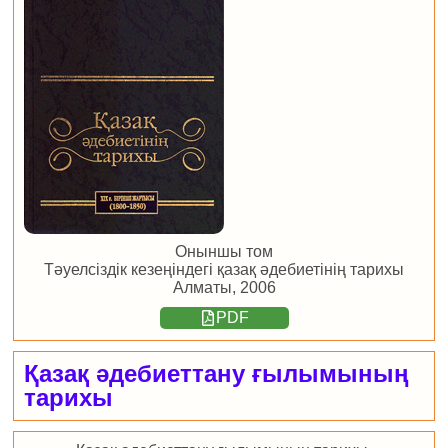
Оныншы том
Тәуелсіздік кезеңіндегі қазақ әдебиетінің тарихы
Алматы, 2006
PDF
Қазақ әдебиеттану ғылымының
тарихы